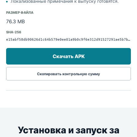
Локализованные примечания к выпуску готовятся.
РАЗМЕР ФАЙЛА
76.3 MB
SHA-256
e15abf58db90626d1c64b579e0ee01a9b0c9f6e312d91527291ae5b7bac9c01e
Скачать APK
Скопировать контрольную сумму
Установка и запуск за