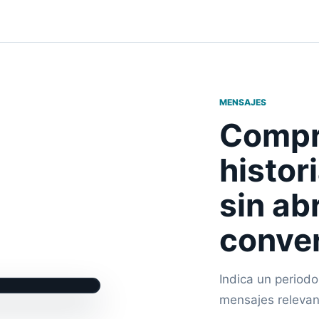
MENSAJES
Compr
histor
sin ab
conve
Indica un periodo
mensajes relevan