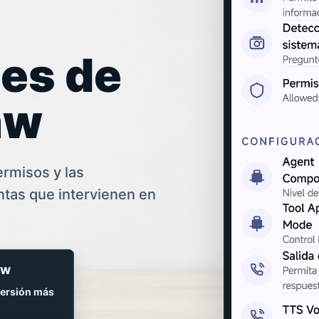
es de
aw
ermisos y las
tas que intervienen en
aw
versión más
.