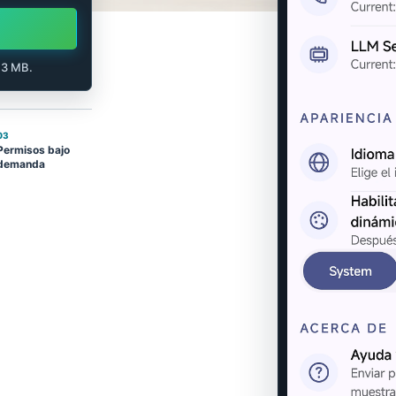
6.3 MB.
03
Permisos bajo
demanda