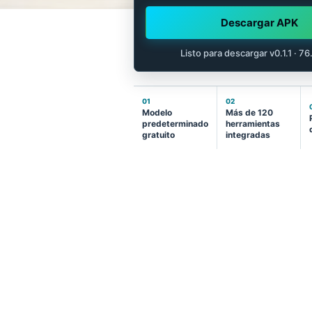
Descargar APK
Listo para descargar v0.1.1 · 7
01
02
Modelo
Más de 120
predeterminado
herramientas
gratuito
integradas