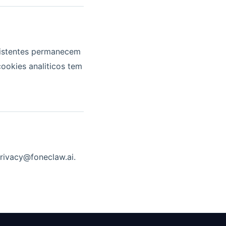
sistentes permanecem
ookies analiticos tem
rivacy@foneclaw.ai.